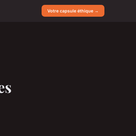
Votre capsule éthique →
es