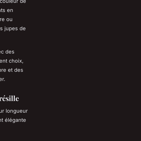
 couleur de
nts en
tre ou
es jupes de
ec des
ent choix,
bre et des
er.
résille
eur longueur
nt élégante