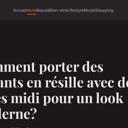
Accueil
Actu
Beauté
Bien-etre
Lifestyle
Mode
Shopping
ment porter des
ants en résille avec d
s midi pour un look
erne?