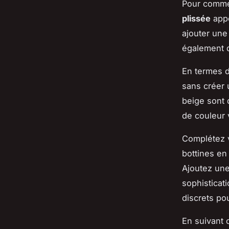
Pour commen
plissée
appo
ajouter une
également d
En termes 
sans créer 
beige sont 
de couleur v
Complétez 
bottines en
Ajoutez une
sophisticat
discrets po
En suivant 