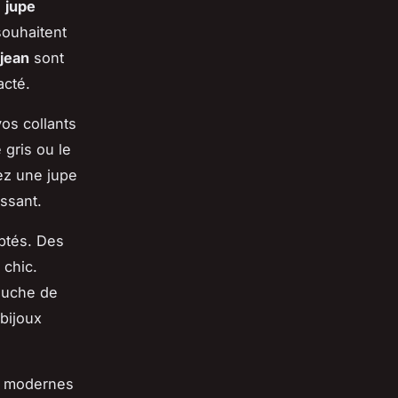
e
jupe
souhaitent
jean
sont
acté.
vos collants
 gris ou le
ez une jupe
issant.
ptés. Des
 chic.
touche de
 bijoux
et modernes