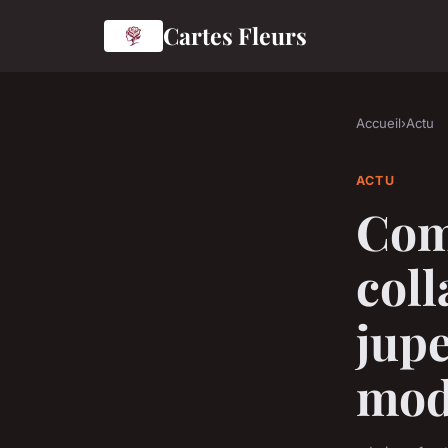
Cartes Fleurs
Accueil
›
Actu
ACTU
Com
coll
jupe
mod