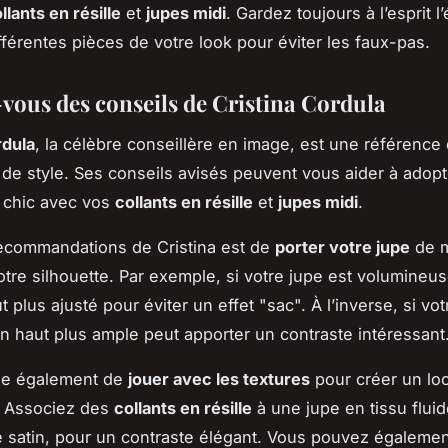
llants en résille
et
jupes midi
. Gardez toujours à l’esprit l’
ifférentes pièces de votre look pour éviter les faux-pas.
-vous des conseils de Cristina Cordula
rdula
, la célèbre conseillère en image, est une référence
de style. Ses conseils avisés peuvent vous aider à adopt
 chic avec vos
collants en résille
et
jupes midi
.
ecommandations de Cristina est de
porter votre jupe
de m
votre silhouette. Par exemple, si votre jupe est volumineu
 plus ajusté pour éviter un effet "sac". À l’inverse, si vot
n haut plus ample peut apporter un contraste intéressant
lle également de
jouer avec les textures
pour créer un lo
 Associez des
collants en résille
à une jupe en tissu flu
le satin, pour un contraste élégant. Vous pouvez égaleme