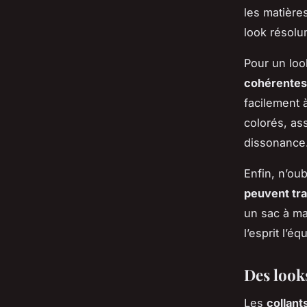
les matière
look résol
Pour un lo
cohérentes
facilement 
colorés, as
dissonance
Enfin, n’oub
peuvent tr
un sac à ma
l’esprit l’é
Des look
Les
collants