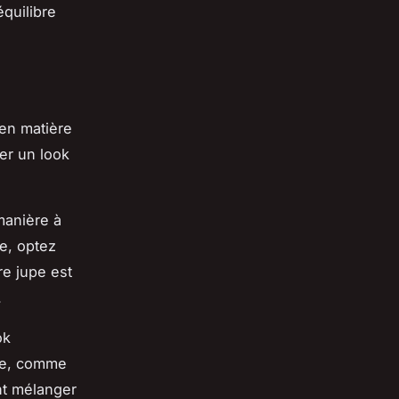
équilibre
 en matière
er un look
anière à
se, optez
re jupe est
.
ok
ide, comme
nt mélanger