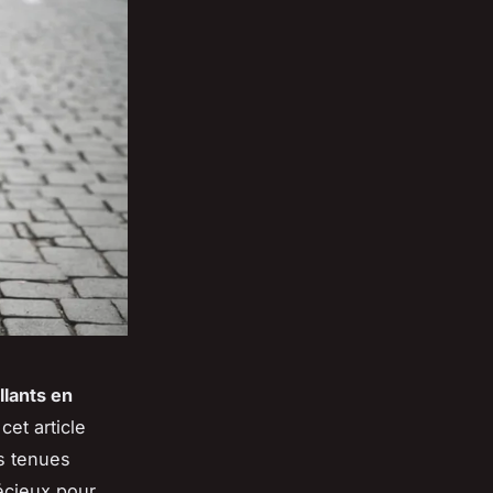
llants en
et article
s tenues
écieux pour