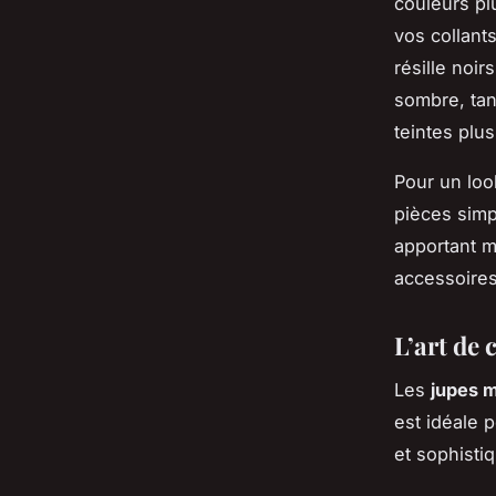
couleurs pl
vos collant
résille noi
sombre, tan
teintes plu
Pour un loo
pièces sim
apportant m
accessoires
L’art de 
Les
jupes m
est idéale 
et sophisti