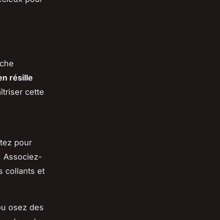
uche
n résille
triser cette
ptez pour
. Associez-
 collants et
ou osez des