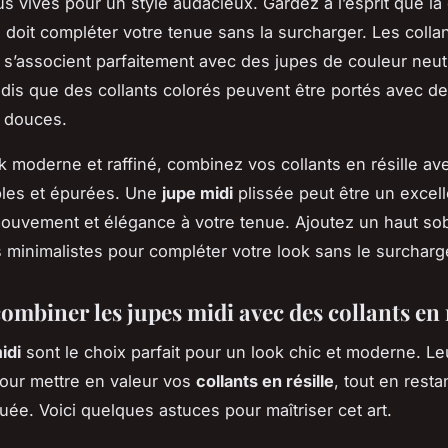
us vives pour un style audacieux. Gardez à l’esprit que la
s doit compléter votre tenue sans la surcharger. Les colla
rs s’associent parfaitement avec des jupes de couleur neu
dis que des collants colorés peuvent être portés avec d
s douces.
k moderne et raffiné, combinez vos collants en résille av
ples et épurées. Une
jupe midi
plissée peut être un excell
ouvement et élégance à votre tenue. Ajoutez un haut so
 minimalistes pour compléter votre look sans le surcharg
combiner les jupes midi avec des collants en 
idi
sont le choix parfait pour un look chic et moderne. L
pour mettre en valeur vos
collants en résille
, tout en resta
quée. Voici quelques astuces pour maîtriser cet art.