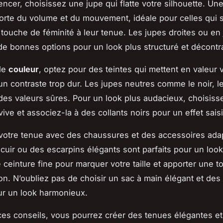
cer, choisissez une jupe qui flatte votre silhouette. Un
rte du volume et du mouvement, idéale pour celles qui 
 touche de féminité à leur tenue. Les jupes droites ou en
e bonnes options pour un look plus structuré et décontr
de
couleur
, optez pour des teintes qui mettent en valeur 
un contraste trop dur. Les jupes neutres comme le noir, le
des valeurs sûres. Pour un look plus audacieux, choisiss
ive et associez-la à des collants noirs pour un effet sais
votre tenue avec des chaussures et des accessoires ada
 cuir ou des escarpins élégants sont parfaits pour un look
 ceinture fine pour marquer votre taille et apporter une 
ion. N’oubliez pas de choisir un sac à main élégant et des
ur un look harmonieux.
ces conseils, vous pourrez créer des tenues élégantes 