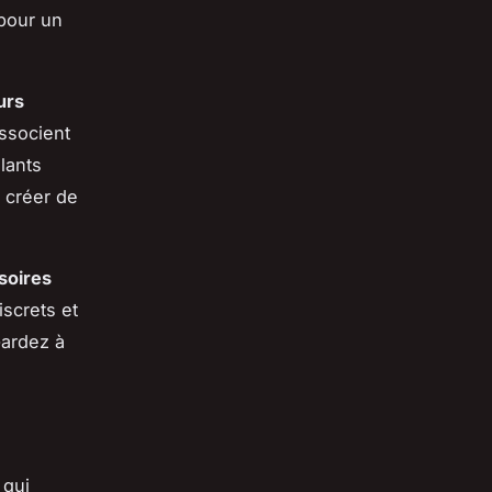
 pour un
urs
associent
lants
 créer de
soires
iscrets et
Gardez à
 qui