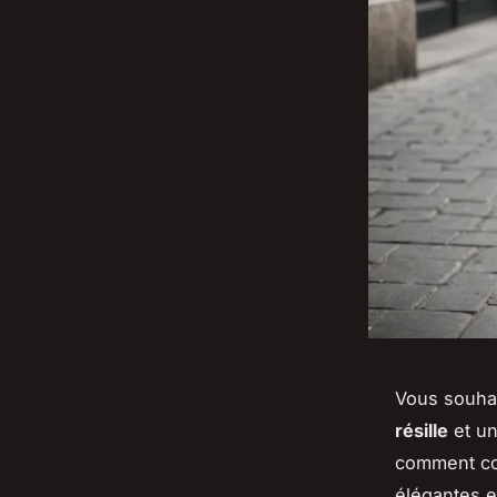
Vous souha
résille
et u
comment co
élégantes e