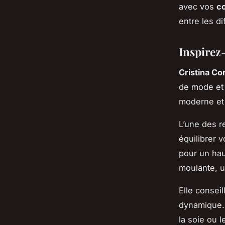
avec vos
co
entre les d
Inspirez
Cristina Co
de mode et 
moderne et
L’une des r
équilibrer 
pour un haut
moulante, u
Elle consei
dynamique.
la soie ou 