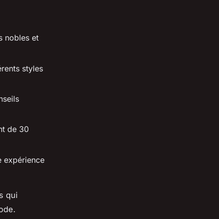
s nobles et
rents styles
seils
nt de 30
ne expérience
s qui
ode.