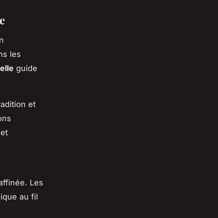
e
on
ns les
elle
guide
adition et
ions
 et
ffinée. Les
ique au fil