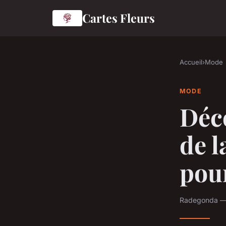
Cartes Fleurs
Accueil
›
Mode
MODE
Déco
de l
pou
Radegonda — 