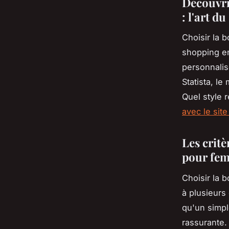
Découvri
: l'art d
Choisir la 
shopping en
personnalis
Statista, le
Quel style 
avec le sit
Les critè
pour fe
Choisir la 
à plusieur
qu'un simpl
rassurante.