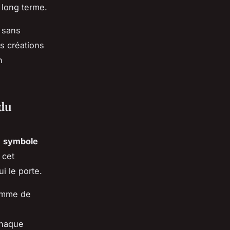
 long terme.
e sans
s créations
n
 du
e
symbole
 cet
i le porte.
femme de
chaque