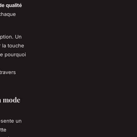
de qualité
 chaque
ption. Un
 la touche
que pourquoi
travers
la mode
ésente un
tte