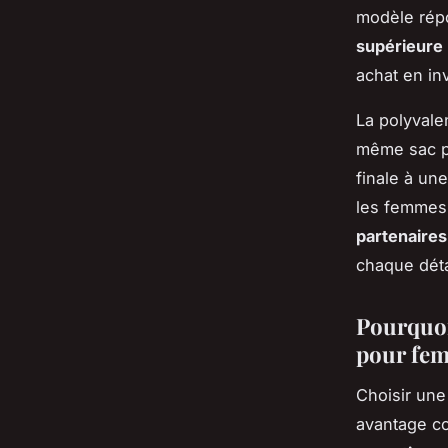
modèle répo
supérieure
achat en in
La polyvale
même sac pe
finale à une
les femmes 
partenaires
chaque dét
Pourquoi
pour fe
Choisir une
avantage co