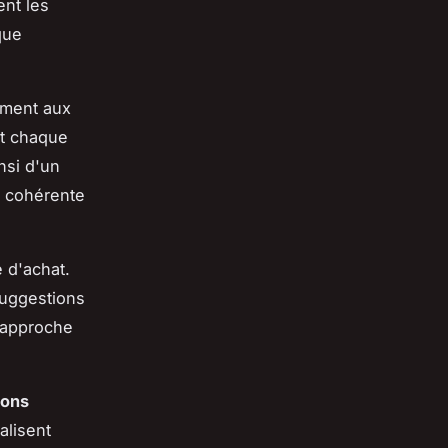
ent les
que
rement aux
nt chaque
nsi d'un
n cohérente
 d'achat.
suggestions
e approche
ions
alisent