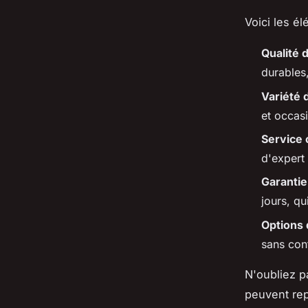
Voici les él
Qualité 
durables,
Variété 
et occas
Service c
d'expert
Garantie
jours, q
Options 
sans con
N'oubliez p
peuvent rep