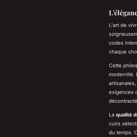
L'élégan
L'art de viv
soigneuseme
codes intem
chaque choi
Cette philos
modernité. L
artisanales,
exigences c
décontracté
La
qualité 
cuirs sélec
du temps. Ce