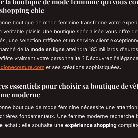
r la boutique de mode féminine qui vous c
u shopping chic
bonne boutique de mode féminine transforme votre expér
 véritable plaisir. Une boutique spécialisée vous offre de
és, une sélection raffinée et un service client exceptionn
 marché de la
mode en ligne
atteindra 185 milliards d'euro
reflète vraiment votre personnalité ? Découvrez l'éléganc
e dionecouture.com
et ses créations sophistiquées.
res essentiels pour choisir sa boutique de v
mme moderne
bonne boutique de mode féminine nécessite une attention 
s critères fondamentaux. Une femme moderne recherche b
e achat : elle souhaite une
expérience shopping
complèt