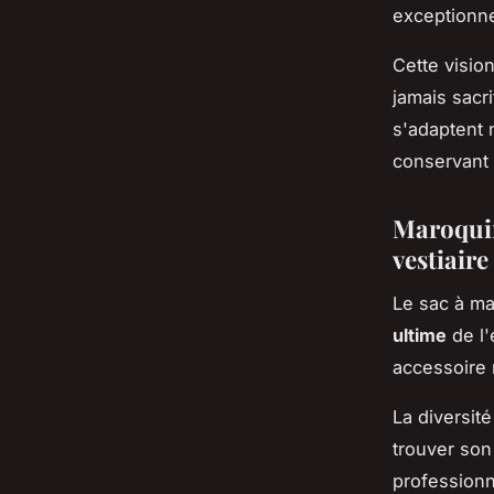
exceptionne
Cette visio
jamais sacr
s'adaptent 
conservant l
Maroquin
vestiaire
Le sac à ma
ultime
de l'
accessoire 
La diversit
trouver son
professionn