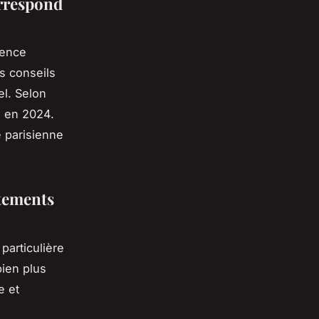
orrespond
ience
s conseils
el. Selon
s en 2024.
e parisienne
êtements
particulière
ien plus
e et