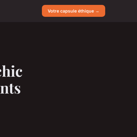
Votre capsule éthique →
chic
ents